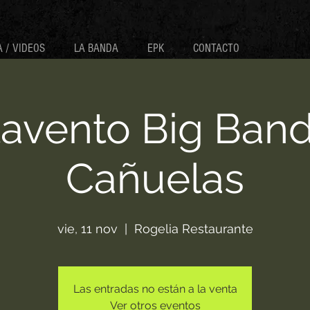
 / VIDEOS
LA BANDA
EPK
CONTACTO
avento Big Ban
Cañuelas
vie, 11 nov
  |  
Rogelia Restaurante
Las entradas no están a la venta
Ver otros eventos