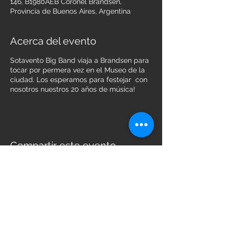
146, B1980AEB Coronel Brandsen,
Provincia de Buenos Aires, Argentina
Acerca del evento
Sotavento Big Band viaja a Brandsen para
tocar por permera vez en el Museo de la
ciudad. Los esperamos para festejar con
nosotros nuestros 20 años de música!
Compartir este evento
Síguenos en: