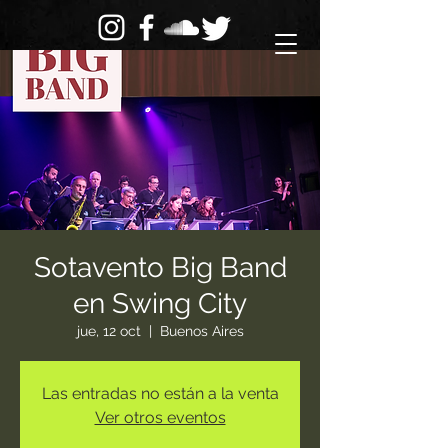
Sotavento Big Band
en Swing City
jue, 12 oct
  |  
Buenos Aires
Las entradas no están a la venta
Ver otros eventos